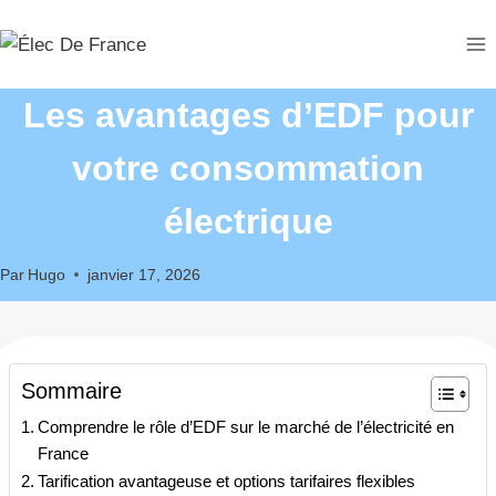
Aller
au
contenu
Les avantages d’EDF pour
votre consommation
électrique
Par
Hugo
janvier 17, 2026
Sommaire
Comprendre le rôle d’EDF sur le marché de l’électricité en
France
Tarification avantageuse et options tarifaires flexibles