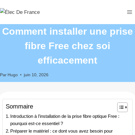
Aller
au
contenu
Comment installer une prise
fibre Free chez soi
efficacement
Par
Hugo
juin 10, 2026
Sommaire
Introduction à l’installation de la prise fibre optique Free :
pourquoi est-ce essentiel ?
Préparer le matériel : ce dont vous avez besoin pour