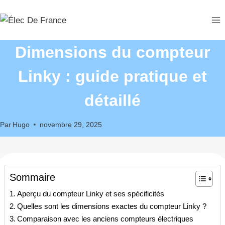
Aller
au
contenu
Dimensions du compteur
Linky : guide pratique et
détaillé
Par
Hugo
novembre 29, 2025
Sommaire
Aperçu du compteur Linky et ses spécificités
Quelles sont les dimensions exactes du compteur Linky ?
Comparaison avec les anciens compteurs électriques