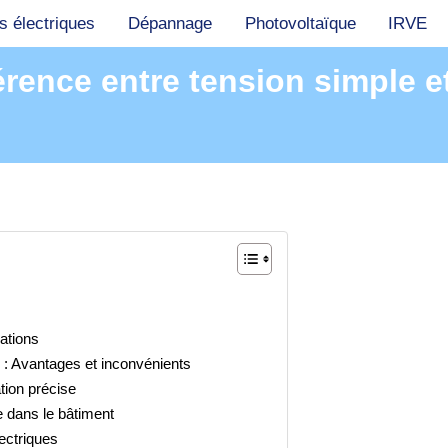
 électriques
Dépannage
Photovoltaïque
IRVE
érence entre tension simple 
cations
: Avantages et inconvénients
tion précise
 dans le bâtiment
ectriques